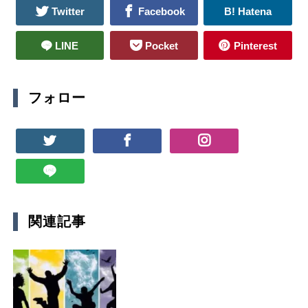
Twitter
Facebook
B! Hatena
LINE
Pocket
Pinterest
フォロー
関連記事