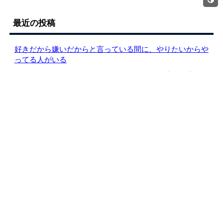
最近の投稿
好きだから嫌いだからと言っている間に、やりたいからや
ってる人がいる
2019年の振り返り。今年やったことまとめ。来年の方向
性など
なぜブログやアプリをダークモード対応にしたのか？その
理由
Twitter→ブログ→note。アウトプットの流れは、こんな感
じが良さそう
失敗を活かすには？どうすると良いか
仕事はスピードか？それとも質か？
「中道」を進むということ。その意味や価値
やめたブログを再開して思ったこと
目標を持つと良い理由。目標がある、ないの違いが、どん