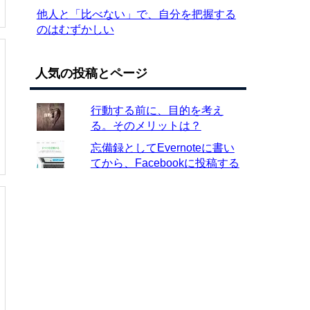
他人と「比べない」で、自分を把握する
のはむずかしい
人気の投稿とページ
行動する前に、目的を考え
る。そのメリットは？
忘備録としてEvernoteに書い
てから、Facebookに投稿する