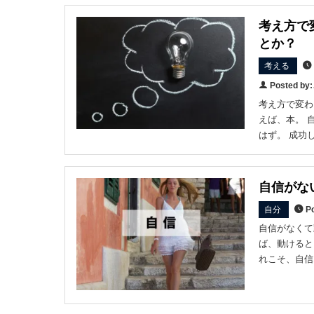
考え方で
とか？
考える
Posted b
考え方で変わ
えば、本。 
はず。 成功
自信がな
自分
Po
自信がなくて
ば、動けると
れこそ、自信