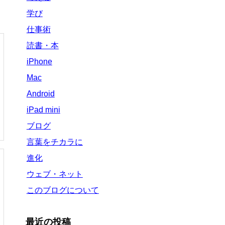
学び
仕事術
読書・本
iPhone
Mac
Android
iPad mini
ブログ
言葉をチカラに
進化
ウェブ・ネット
このブログについて
最近の投稿