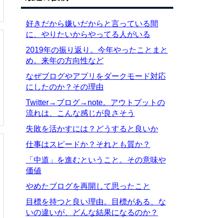
好きだから嫌いだからと言っている間
に、やりたいからやってる人がいる
2019年の振り返り。今年やったことまと
め。来年の方向性など
なぜブログやアプリをダークモード対応
にしたのか？その理由
Twitter→ブログ→note。アウトプットの
流れは、こんな感じが良さそう
失敗を活かすには？どうすると良いか
仕事はスピードか？それとも質か？
「中道」を進むということ。その意味や
価値
やめたブログを再開して思ったこと
目標を持つと良い理由。目標がある、な
いの違いが、どんな結果になるのか？