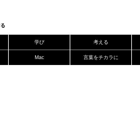
する
学び
考える
Mac
言葉をチカラに