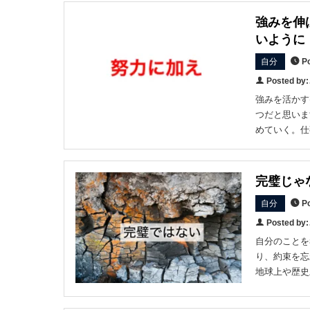
強みを伸
いように
自分
Po
Posted b
強みを活かす
つだと思いま
めていく。仕
完璧じゃ
自分
Po
Posted b
自分のことを
り、約束を忘
地球上や歴史