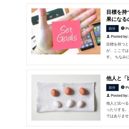
目標を持
果になる
自分
Po
Posted b
目標を持つと
が、ここでは
す。 ちなみ
他人と「
自分
Po
Posted b
他人と比べる
ったりする。
ではありませ