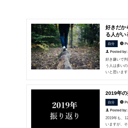
好きだか
る人がい
自分
Po
Posted b
好き嫌いで判
う人は多いの
いと思います
2019
自分
Po
Posted b
2019年も
いますが、そ