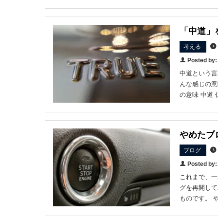
「中道」
考える
Posted b
中道という言
んな感じの意
の意味 中道
やめたブ
ブログ
Posted b
これまで、一
グを再開して
ものです。 