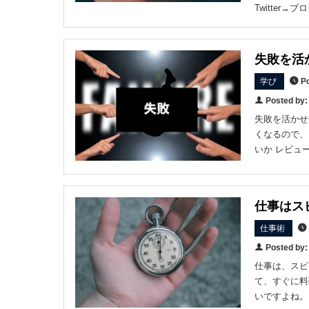
Twitter→
失敗を活
学び
Po
Posted b
失敗を活かせ
くなるので、
いか レビュ
仕事はス
仕事術
Posted b
仕事は、スピ
て、すぐに料
いですよね。