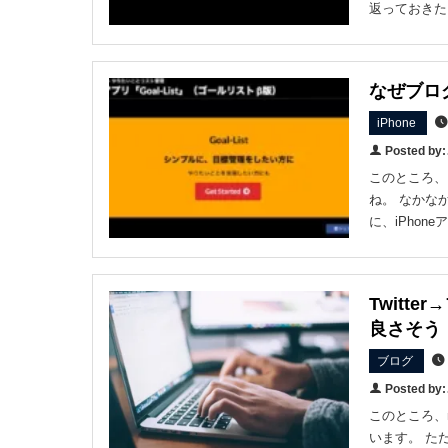
返っておきた
なぜブロ
iPhone
Posted b
このところ、
ね。 なかな
に、iPhon
Twitt
良さそう
ブログ
Posted b
このところ、
います。 た