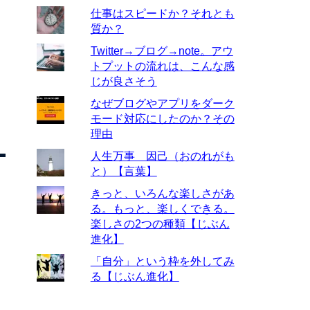
仕事はスピードか？それとも
質か？
Twitter→ブログ→note。アウ
トプットの流れは、こんな感
じが良さそう
なぜブログやアプリをダーク
モード対応にしたのか？その
理由
人生万事 因己（おのれがも
と）【言葉】
きっと、いろんな楽しさがあ
る。もっと、楽しくできる。
楽しさの2つの種類【じぶん
進化】
「自分」という枠を外してみ
る【じぶん進化】