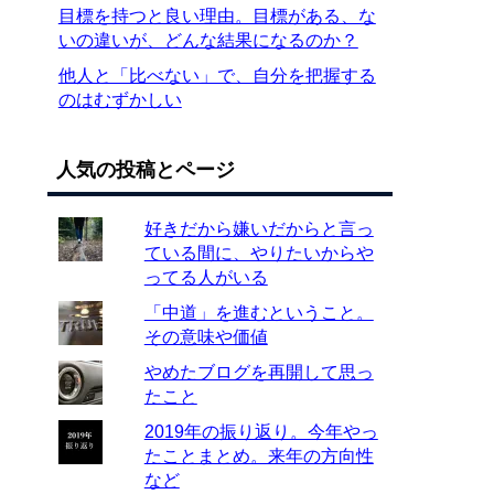
目標を持つと良い理由。目標がある、な
いの違いが、どんな結果になるのか？
他人と「比べない」で、自分を把握する
のはむずかしい
人気の投稿とページ
好きだから嫌いだからと言っ
ている間に、やりたいからや
ってる人がいる
「中道」を進むということ。
その意味や価値
やめたブログを再開して思っ
たこと
2019年の振り返り。今年やっ
たことまとめ。来年の方向性
など