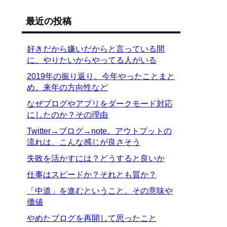
最近の投稿
好きだから嫌いだからと言っている間
に、やりたいからやってる人がいる
2019年の振り返り。今年やったことまと
め。来年の方向性など
なぜブログやアプリをダークモード対応
にしたのか？その理由
Twitter→ブログ→note。アウトプットの
流れは、こんな感じが良さそう
失敗を活かすには？どうすると良いか
仕事はスピードか？それとも質か？
「中道」を進むということ。その意味や
価値
やめたブログを再開して思ったこと