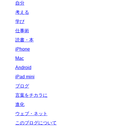
自分
考える
学び
仕事術
読書・本
iPhone
Mac
Android
iPad mini
ブログ
言葉をチカラに
進化
ウェブ・ネット
このブログについて